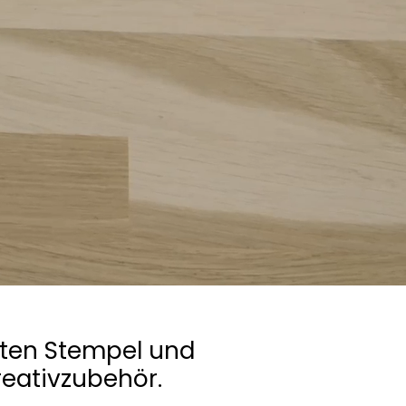
gten Stempel und
reativzubehör.