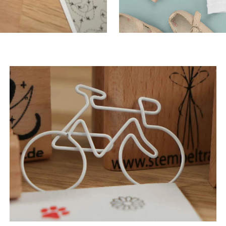
FunClips