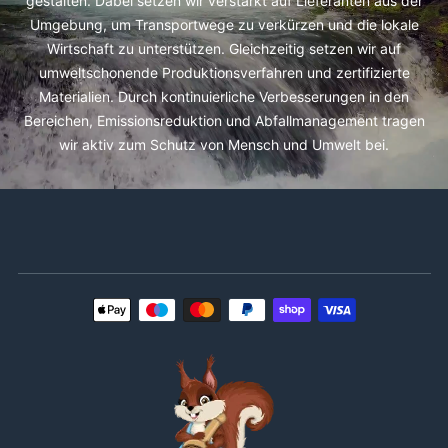
gestalten. Dabei setzen wir verstärkt auf Lieferanten aus der
Umgebung, um Transportwege zu verkürzen und die lokale
Wirtschaft zu unterstützen. Gleichzeitig setzen wir auf
umweltschonende Produktionsverfahren und zertifizierte
Materialien. Durch kontinuierliche Verbesserungen in den
Bereichen, Emissionsreduktion und Abfallmanagement tragen
wir aktiv zum Schutz von Mensch und Umwelt bei.
Zahlungsmethoden