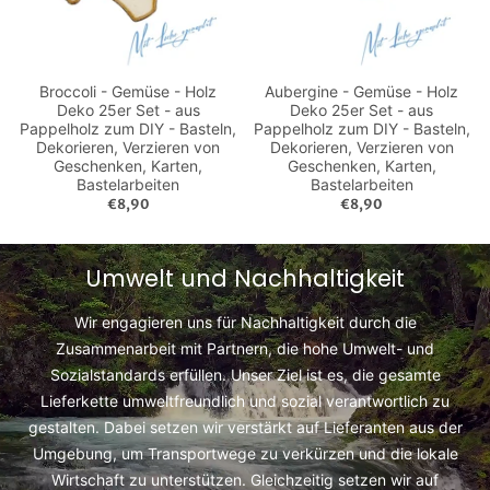
Broccoli - Gemüse - Holz
Aubergine - Gemüse - Holz
Deko 25er Set - aus
Deko 25er Set - aus
Pappelholz zum DIY - Basteln,
Pappelholz zum DIY - Basteln,
Dekorieren, Verzieren von
Dekorieren, Verzieren von
Geschenken, Karten,
Geschenken, Karten,
Bastelarbeiten
Bastelarbeiten
€8,90
€8,90
Umwelt und Nachhaltigkeit
Wir engagieren uns für Nachhaltigkeit durch die
Zusammenarbeit mit Partnern, die hohe Umwelt- und
Sozialstandards erfüllen. Unser Ziel ist es, die gesamte
Lieferkette umweltfreundlich und sozial verantwortlich zu
gestalten. Dabei setzen wir verstärkt auf Lieferanten aus der
Umgebung, um Transportwege zu verkürzen und die lokale
Wirtschaft zu unterstützen. Gleichzeitig setzen wir auf