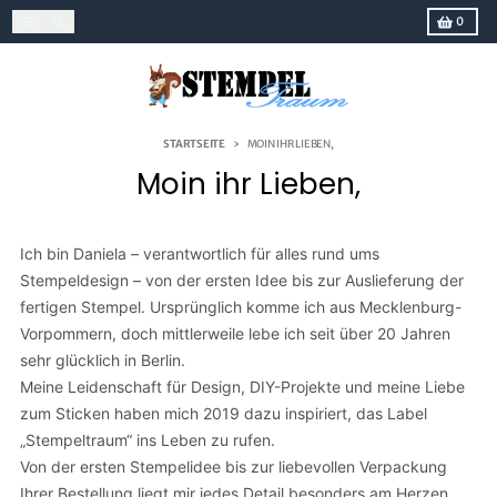
Direkt zum Inhalt
Menü
Suchen
Einkaufs
0
STARTSEITE
MOIN IHR LIEBEN,
Moin ihr Lieben,
Ich bin Daniela – verantwortlich für alles rund ums
Stempeldesign – von der ersten Idee bis zur Auslieferung der
fertigen Stempel. Ursprünglich komme ich aus Mecklenburg-
Vorpommern, doch mittlerweile lebe ich seit über 20 Jahren
sehr glücklich in Berlin.
Meine Leidenschaft für Design, DIY-Projekte und meine Liebe
zum Sticken haben mich 2019 dazu inspiriert, das Label
„Stempeltraum“ ins Leben zu rufen.
Von der ersten Stempelidee bis zur liebevollen Verpackung
Ihrer Bestellung liegt mir jedes Detail besonders am Herzen.