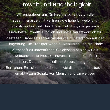
Umwelt und Nachhaltigkeit
Wir engagieren uns für Nachhaltigkeit durch die
Zusammenarbeit mit Partnern, die hohe Umwelt- und
Sozialstandards erfüllen. Unser Ziel ist es, die gesamte
Lieferkette umweltfreundlich und sozial verantwortlich zu
gestalten. Dabei setzen wir verstärkt auf Lieferanten aus der
Umgebung, um Transportwege zu verkürzen und die lokale
Wirtschaft zu unterstützen. Gleichzeitig setzen wir auf
umweltschonende Produktionsverfahren und zertifizierte
Materialien. Durch kontinuierliche Verbesserungen in den
Bereichen, Emissionsreduktion und Abfallmanagement tragen
wir aktiv zum Schutz von Mensch und Umwelt bei.