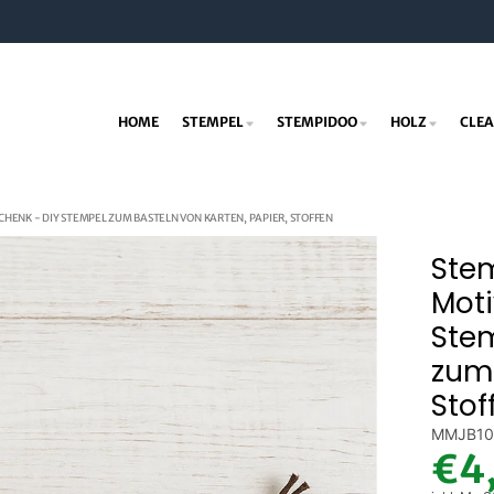
HOME
STEMPEL
STEMPIDOO
HOLZ
CLEA
HENK - DIY STEMPEL ZUM BASTELN VON KARTEN, PAPIER, STOFFEN
Stem
Mot
Ste
zum 
Stof
MMJB1
€4