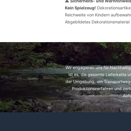
⚠️
Sicherheits- und Warnhinwei
Kein Spielzeug!
Dekorationsartike
Reichweite von Kindern aufbewahr
Abgebildetes Dekorationsmaterial i
Wir engagieren uns für Nachhaltig
ist es, die gesamte Lieferkette 
der Umgebung, um Transportwege z
Produktionsverfahren und zerti
Abf