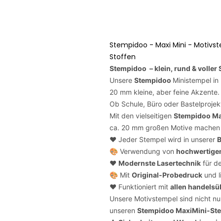
Stempidoo - Maxi Mini - Motivs
Stoffen
Stempidoo – klein, rund & voller
Unsere
Stempidoo
Ministempel in
20 mm kleine, aber feine Akzente.
Ob Schule, Büro oder Bastelprojek
Mit den vielseitigen
Stempidoo Ma
ca. 20 mm großen Motive machen j
❤️ Jeder Stempel wird in unserer
B
🎨 Verwendung von
hochwertige
❤️
Modernste Lasertechnik
für de
🎨 Mit
Original-Probedruck
und l
❤️ Funktioniert mit
allen handelsü
Unsere Motivstempel sind nicht nu
unseren
Stempidoo
MaxiMini-St