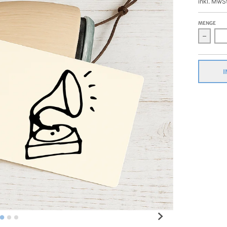
inkl. MwS
MENGE
Verrin
I