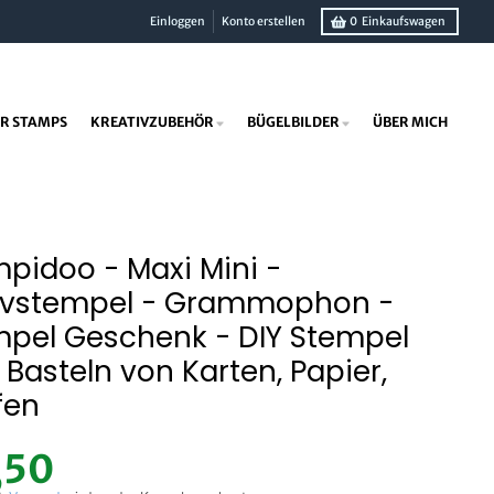
Einloggen
Konto erstellen
0
Einkaufswagen
R STAMPS
KREATIVZUBEHÖR
BÜGELBILDER
ÜBER MICH
pidoo - Maxi Mini -
ivstempel - Grammophon -
mpel Geschenk - DIY Stempel
Basteln von Karten, Papier,
fen
0
,50