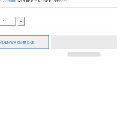
t.
Versand
wird an der Kasse berechnet.
gern Sie die Menge für Stempidoo - Maxi Mini - Motivstempel - Gram
Erhöhen Sie die Menge für Stempidoo - Maxi Mini - Moti
N DEN WARENKORB