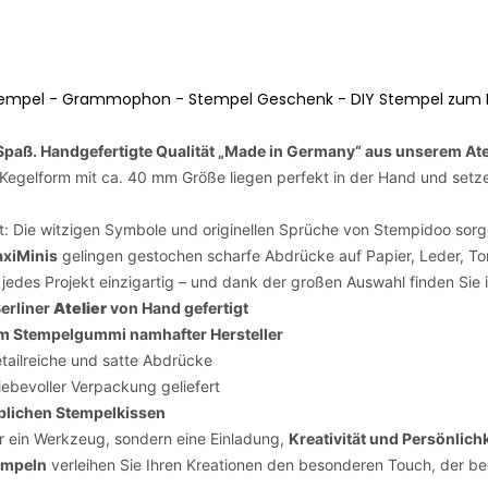
tempel - Grammophon - Stempel Geschenk - DIY Stempel zum Ba
 Spaß.
Handgefertigte Qualität „Made in Germany“ aus unserem Atel
 Kegelform mit ca. 40 mm Größe liegen perfekt in der Hand und setz
t: Die witzigen Symbole und originellen Sprüche von Stempidoo sorge
xiMinis
gelingen gestochen scharfe Abdrücke auf Papier, Leder, Ton
edes Projekt einzigartig – und dank der großen Auswahl finden Sie
erliner
Atelier
von Hand gefertigt
m Stempelgummi namhafter Hersteller
tailreiche und satte Abdrücke
iebevoller Verpackung geliefert
blichen Stempelkissen
r ein Werkzeug, sondern eine Einladung,
Kreativität und Persönlichk
empeln
verleihen Sie Ihren Kreationen den besonderen Touch, der beg