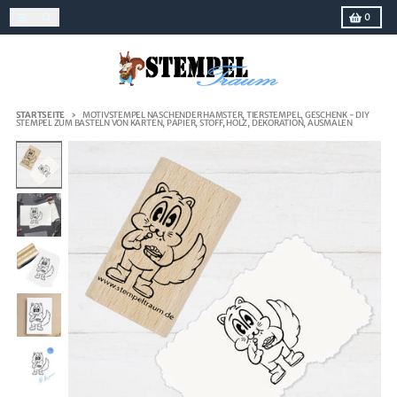
Direkt zum Inhalt
Menü
Suchen
Einkaufs
0
STARTSEITE
MOTIVSTEMPEL NASCHENDER HAMSTER, TIERSTEMPEL, GESCHENK - DIY
STEMPEL ZUM BASTELN VON KARTEN, PAPIER, STOFF, HOLZ, DEKORATION, AUSMALEN
Zu Produktinformationen springen