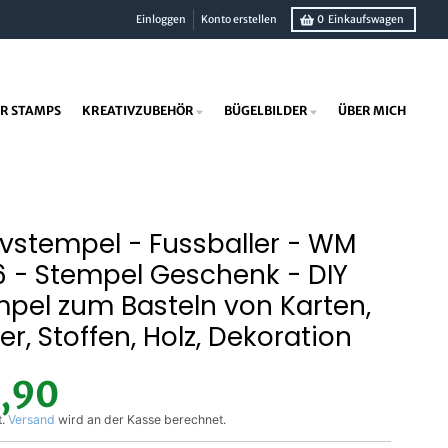
Einloggen
Konto erstellen
0
Einkaufswagen
R STAMPS
KREATIVZUBEHÖR
BÜGELBILDER
ÜBER MICH
vstempel - Fussballer - WM
 - Stempel Geschenk - DIY
pel zum Basteln von Karten,
er, Stoffen, Holz, Dekoration
1,90
t.
Versand
wird an der Kasse berechnet.