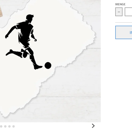
MENGE
Verrin
I