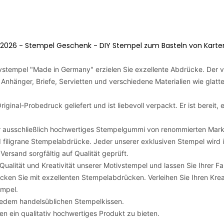
2026 - Stempel Geschenk - DIY Stempel zum Basteln von Karten, 
stempel "Made in Germany" erzielen Sie exzellente Abdrücke. Der vi
 Anhänger, Briefe, Servietten und verschiedene Materialien wie glatte
iginal-Probedruck geliefert und ist liebevoll verpackt. Er ist bereit
 ausschließlich hochwertiges Stempelgummi von renommierten Mark
d filigrane Stempelabdrücke. Jeder unserer exklusiven Stempel wird i
ersand sorgfältig auf Qualität geprüft.
alität und Kreativität unserer Motivstempel und lassen Sie Ihrer Fan
ucken Sie mit exzellenten Stempelabdrücken. Verleihen Sie Ihren Kr
empel.
 jedem handelsüblichen Stempelkissen.
en ein qualitativ hochwertiges Produkt zu bieten.