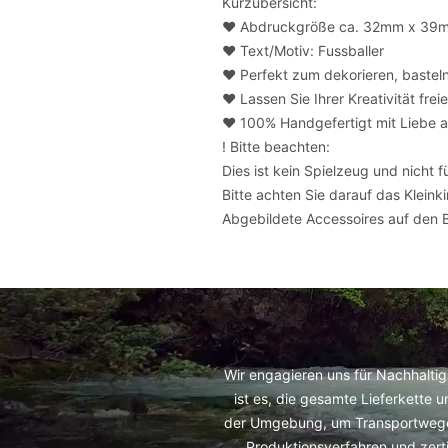
Kurzübersicht:
❤️ Abdruckgröße ca. 32mm x 39
❤️ Text/Motiv: Fussballer
❤️ Perfekt zum dekorieren, baste
❤️ Lassen Sie Ihrer Kreativität frei
❤️ 100% Handgefertigt mit Liebe au
! Bitte beachten:
Dies ist kein Spielzeug und nicht 
Bitte achten Sie darauf das Kleinki
Abgebildete Accessoires auf den Bi
Wir engagieren uns für Nachhaltig
ist es, die gesamte Lieferkette 
der Umgebung, um Transportwege z
Produktionsverfahren und zerti