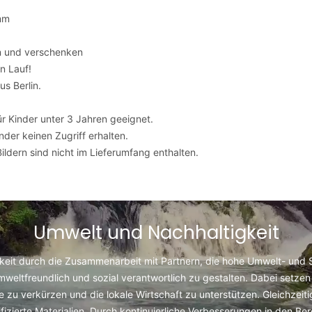
mm
ln und verschenken
en Lauf!
s Berlin.
für Kinder unter 3 Jahren geeignet.
nder keinen Zugriff erhalten.
ldern sind nicht im Lieferumfang enthalten.
Umwelt und Nachhaltigkeit
keit durch die Zusammenarbeit mit Partnern, die hohe Umwelt- und So
umweltfreundlich und sozial verantwortlich zu gestalten. Dabei setzen 
u verkürzen und die lokale Wirtschaft zu unterstützen. Gleichzeit
fizierte Materialien. Durch kontinuierliche Verbesserungen in den Be