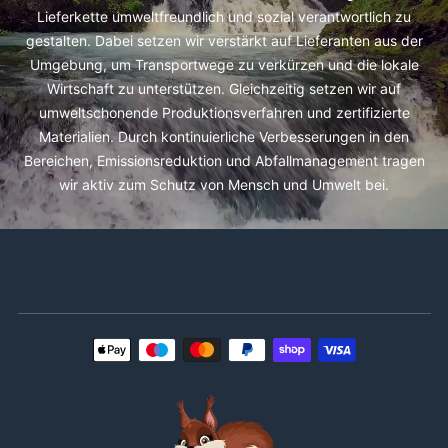
Lieferkette umweltfreundlich und sozial verantwortlich zu
gestalten. Dabei setzen wir verstärkt auf Lieferanten aus der
Umgebung, um Transportwege zu verkürzen und die lokale
Wirtschaft zu unterstützen. Gleichzeitig setzen wir auf
umweltschonende Produktionsverfahren und zertifizierte
Materialien. Durch kontinuierliche Verbesserungen in den
Bereichen, Emissionsreduktion und Abfallmanagement tragen
wir aktiv zum Schutz von Mensch und Umwelt bei.
Zahlungsmethoden