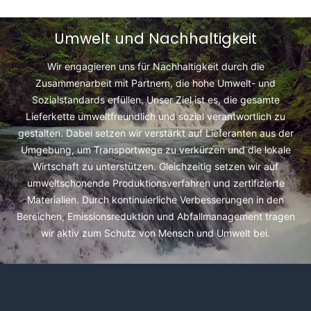
Umwelt und Nachhaltigkeit
Wir engagieren uns für Nachhaltigkeit durch die
Zusammenarbeit mit Partnern, die hohe Umwelt- und
Sozialstandards erfüllen. Unser Ziel ist es, die gesamte
Lieferkette umweltfreundlich und sozial verantwortlich zu
gestalten. Dabei setzen wir verstärkt auf Lieferanten aus der
Umgebung, um Transportwege zu verkürzen und die lokale
Wirtschaft zu unterstützen. Gleichzeitig setzen wir auf
umweltschonende Produktionsverfahren und zertifizierte
Materialien. Durch kontinuierliche Verbesserungen in den
Bereichen, Emissionsreduktion und Abfallmanagement tragen
wir aktiv zum Schutz von Mensch und Umwelt bei.