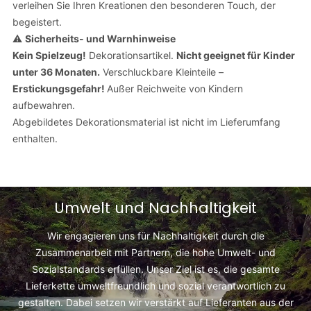
verleihen Sie Ihren Kreationen den besonderen Touch, der
begeistert.
⚠️
Sicherheits- und Warnhinweise
Kein Spielzeug!
Dekorationsartikel.
Nicht geeignet für Kinder
unter 36 Monaten.
Verschluckbare Kleinteile –
Erstickungsgefahr!
Außer Reichweite von Kindern
aufbewahren.
Abgebildetes Dekorationsmaterial ist nicht im Lieferumfang
enthalten.
Umwelt und Nachhaltigkeit
Wir engagieren uns für Nachhaltigkeit durch die
Zusammenarbeit mit Partnern, die hohe Umwelt- und
Sozialstandards erfüllen. Unser Ziel ist es, die gesamte
Lieferkette umweltfreundlich und sozial verantwortlich zu
gestalten. Dabei setzen wir verstärkt auf Lieferanten aus der