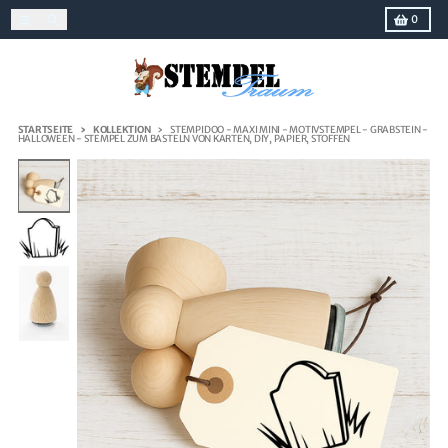
Direkt zum Inhalt
Menü
Suchen
Einkaufs
0
STARTSEITE
KOLLEKTION
STEMPIDOO - MAXI MINI - MOTIVSTEMPEL - GRABSTEIN -
HALLOWEEN - STEMPEL ZUM BASTELN VON KARTEN, DIY, PAPIER, STOFFEN
Zu Produktinformationen springen