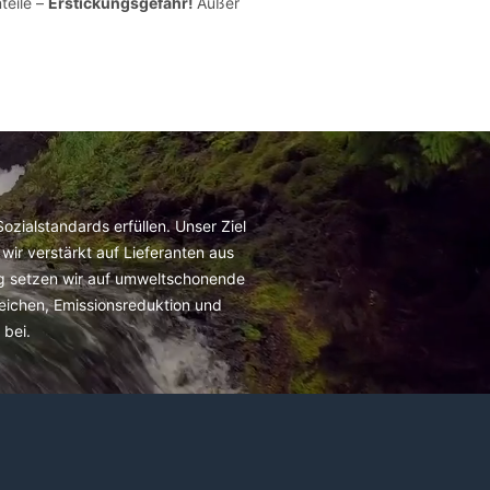
teile –
Erstickungsgefahr!
Außer
zialstandards erfüllen. Unser Ziel
wir verstärkt auf Lieferanten aus
ig setzen wir auf umweltschonende
reichen, Emissionsreduktion und
bei.