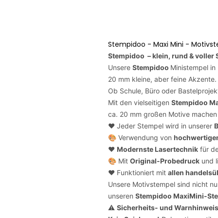
Stempidoo - Maxi Mini - Motivst
Stempidoo – klein, rund & voller
Unsere
Stempidoo
Ministempel in
20 mm kleine, aber feine Akzente.
Ob Schule, Büro oder Bastelprojek
Mit den vielseitigen
Stempidoo Ma
ca. 20 mm großen Motive machen j
❤️ Jeder Stempel wird in unserer
B
🎨 Verwendung von
hochwertige
❤️
Modernste Lasertechnik
für de
🎨 Mit
Original-Probedruck
und l
❤️ Funktioniert mit
allen handelsü
Unsere Motivstempel sind nicht nu
unseren
Stempidoo
MaxiMini-St
⚠️
Sicherheits- und Warnhinwei