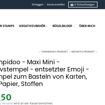
Einloggen
Konto erstellen
0
Einkaufswagen
R STAMPS
KREATIVZUBEHÖR
BÜGELBILDER
ÜBER MICH
← VORHERIGES PRODUKT
NÄCHSTES PRODUKT →
pidoo - Maxi Mini -
vstempel - entsetzter Emoji -
pel zum Basteln von Karten,
 Papier, Stoffen
2
,50
t.
Versand
wird an der Kasse berechnet.