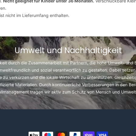
l.
Nicht geeignet für Kinder unter 36 Monaten.
Verschluckbare Klein
en.
st nicht im Lieferumfang enthalten.
Umwelt und Nachhaltigkeit
keit durch die Zusammenarbeit mit Partnern, die hohe Umwelt- und So
umweltfreundlich und sozial verantwortlich zu gestalten. Dabei setzen 
u verkürzen und die lokale Wirtschaft zu unterstützen. Gleichzeit
fizierte Materialien. Durch kontinuierliche Verbesserungen in den Be
allmanagement tragen wir aktiv zum Schutz von Mensch und Umwelt 
Zahlungsmethoden