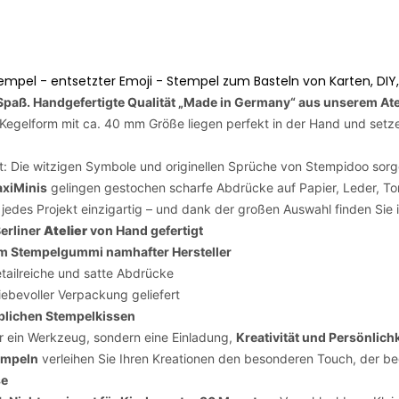
empel - entsetzter Emoji - Stempel zum Basteln von Karten, DIY,
 Spaß.
Handgefertigte Qualität „Made in Germany“ aus unserem Atel
 Kegelform mit ca. 40 mm Größe liegen perfekt in der Hand und setz
t: Die witzigen Symbole und originellen Sprüche von Stempidoo sorge
xiMinis
gelingen gestochen scharfe Abdrücke auf Papier, Leder, Ton
edes Projekt einzigartig – und dank der großen Auswahl finden Sie
erliner
Atelier
von Hand gefertigt
m Stempelgummi namhafter Hersteller
tailreiche und satte Abdrücke
iebevoller Verpackung geliefert
blichen Stempelkissen
r ein Werkzeug, sondern eine Einladung,
Kreativität und Persönlichk
empeln
verleihen Sie Ihren Kreationen den besonderen Touch, der beg
se