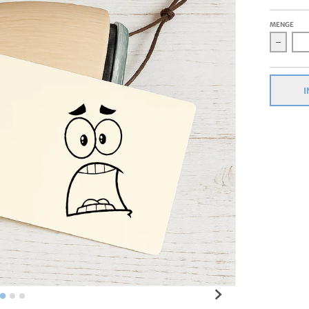
MENGE
Verrin
I