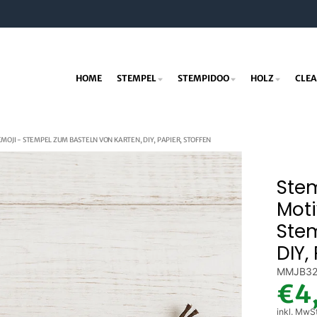
HOME
STEMPEL
STEMPIDOO
HOLZ
CLEA
MOJI - STEMPEL ZUM BASTELN VON KARTEN, DIY, PAPIER, STOFFEN
Stem
Moti
Stem
DIY,
MMJB3
€4
inkl. MwS