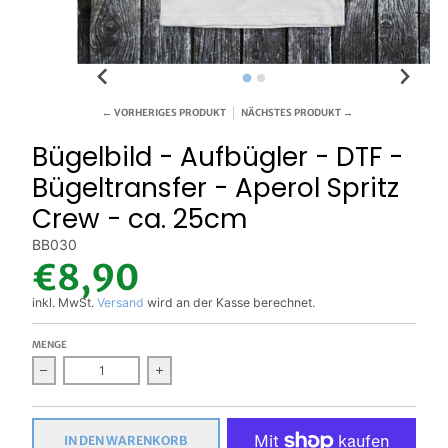
← VORHERIGES PRODUKT
NÄCHSTES PRODUKT →
Bügelbild - Aufbügler - DTF -
Bügeltransfer - Aperol Spritz
Crew - ca. 25cm
BB030
€8,90
inkl. MwSt.
Versand
wird an der Kasse berechnet.
MENGE
Verringern Sie die Menge für Bügelbild - Aufbügler - DTF - Bü
Erhöhen Sie die Menge für Bügelbild - Aufbü
IN DEN WARENKORB