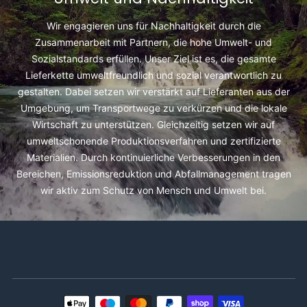
Wir engagieren uns für Nachhaltigkeit durch die
Zusammenarbeit mit Partnern, die hohe Umwelt- und
Sozialstandards erfüllen. Unser Ziel ist es, die gesamte
Lieferkette umweltfreundlich und sozial verantwortlich zu
gestalten. Dabei setzen wir verstärkt auf Lieferanten aus der
Umgebung, um Transportwege zu verkürzen und die lokale
Wirtschaft zu unterstützen. Gleichzeitig setzen wir auf
umweltschonende Produktionsverfahren und zertifizierte
Materialien. Durch kontinuierliche Verbesserungen in den
Bereichen, Emissionsreduktion und Abfallmanagement tragen
wir aktiv zum Schutz von Mensch und Umwelt bei.
Zahlungsmethoden