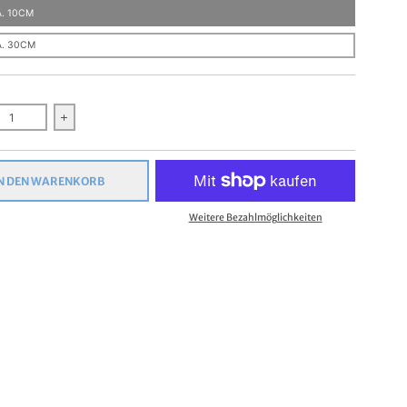
. 10CM
. 30CM
gern Sie die Menge für Aufbügler - Bügelbild - Bügeltransfer -Baseba
Erhöhen Sie die Menge für Aufbügler - Bügelbild - Bügelt
N DEN WARENKORB
Weitere Bezahlmöglichkeiten