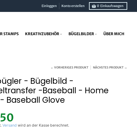
Einloggen
Konto erstellen
0
Einkaufswagen
R STAMPS
KREATIVZUBEHÖR
BÜGELBILDER
ÜBER MICH
← VORHERIGES PRODUKT
NÄCHSTES PRODUKT →
ügler - Bügelbild -
ltransfer -Baseball - Home
- Baseball Glove
,50
t.
Versand
wird an der Kasse berechnet.