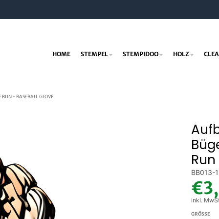
HOME
STEMPEL
STEMPIDOO
HOLZ
CLEA
 RUN - BASEBALL GLOVE
Aufb
Büge
Run 
BB013-1
€3
inkl. MwS
GRÖSSE