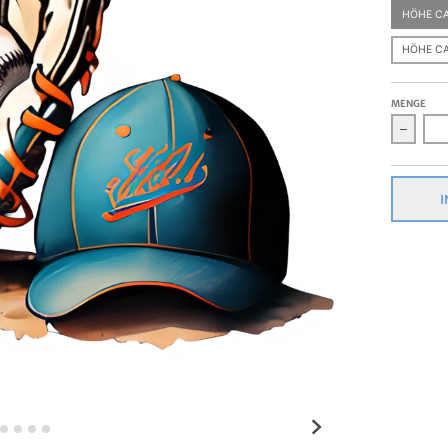
HÖHE CA
HÖHE CA
MENGE
Verrin
I