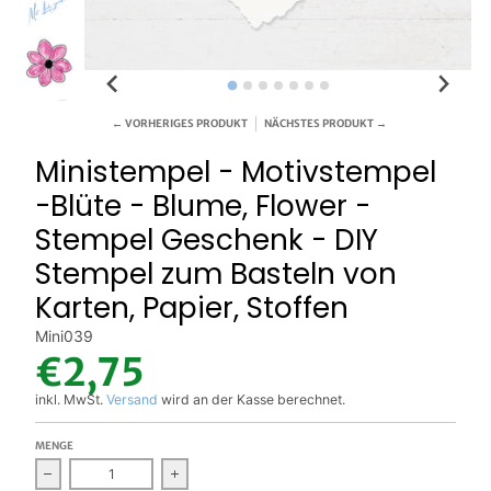
← VORHERIGES PRODUKT
NÄCHSTES PRODUKT →
Ministempel - Motivstempel
-Blüte - Blume, Flower -
Stempel Geschenk - DIY
Stempel zum Basteln von
Karten, Papier, Stoffen
Mini039
€2,75
inkl. MwSt.
Versand
wird an der Kasse berechnet.
MENGE
Verringern Sie die Menge für Ministempel - Motivstempel -Blü
Erhöhen Sie die Menge für Ministempel - Mo