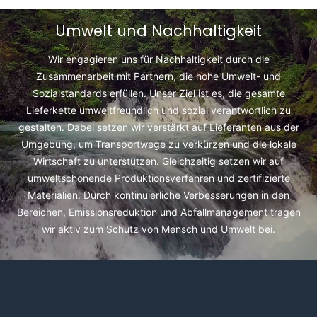
Umwelt und Nachhaltigkeit
Wir engagieren uns für Nachhaltigkeit durch die
Zusammenarbeit mit Partnern, die hohe Umwelt- und
Sozialstandards erfüllen. Unser Ziel ist es, die gesamte
Lieferkette umweltfreundlich und sozial verantwortlich zu
gestalten. Dabei setzen wir verstärkt auf Lieferanten aus der
Umgebung, um Transportwege zu verkürzen und die lokale
Wirtschaft zu unterstützen. Gleichzeitig setzen wir auf
umweltschonende Produktionsverfahren und zertifizierte
Materialien. Durch kontinuierliche Verbesserungen in den
Bereichen, Emissionsreduktion und Abfallmanagement tragen
wir aktiv zum Schutz von Mensch und Umwelt bei.