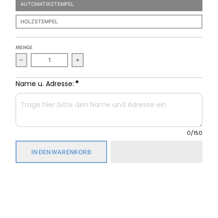
AUTOMATIKSTEMPEL
HOLZSTEMPEL
MENGE
Verringern Sie die Menge für Adressstempel personalisiert - E
Erhöhen Sie die Menge für Adressstempel per
*
Name u. Adresse:
0
/150
IN DEN WARENKORB