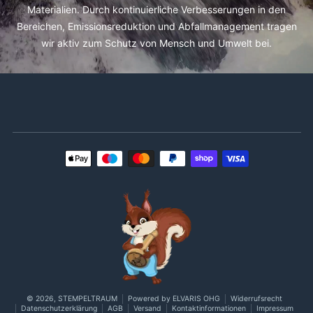
Materialien. Durch kontinuierliche Verbesserungen in den
Bereichen, Emissionsreduktion und Abfallmanagement tragen
wir aktiv zum Schutz von Mensch und Umwelt bei.
Zahlungsmethoden
© 2026,
STEMPELTRAUM
Powered by ELVARIS OHG
Widerrufsrecht
Datenschutzerklärung
AGB
Versand
Kontaktinformationen
Impressum