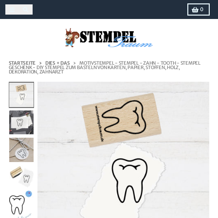
Direkt zum Inhalt
Menü
Suchen
Einkaufs
0
STARTSEITE
DIES + DAS
MOTIVSTEMPEL - STEMPEL - ZAHN - TOOTH - STEMPEL
GESCHENK - DIY STEMPEL ZUM BASTELN VON KARTEN, PAPIER, STOFFEN, HOLZ,
DEKORATION, ZAHNARZT
Zu Produktinformationen springen